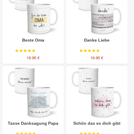
Beste Oma
Danke Liebe
19.95 €
19.95 €
Tasse
Schön
Danksagung
das
Papa
es
dich
gibt
Tasse Danksagung Papa
Schön das es dich gibt