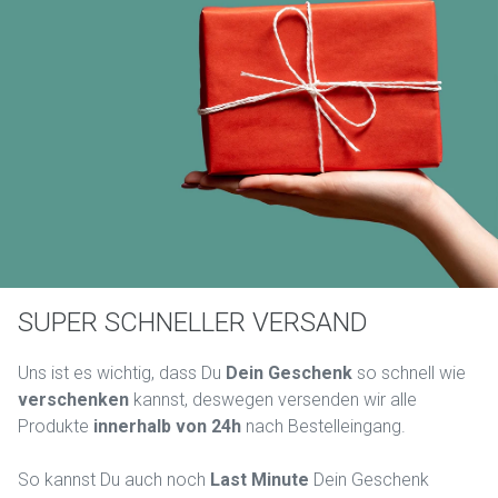
SUPER SCHNELLER VERSAND
Uns ist es wichtig, dass Du
Dein Geschenk
so schnell wie
verschenken
kannst, deswegen versenden wir alle
Produkte
innerhalb von 24h
nach Bestelleingang.
So kannst Du auch noch
Last Minute
Dein Geschenk