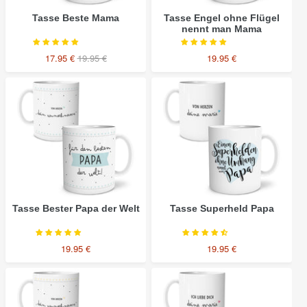
Informationen zu deinem Wiederrufsrecht findest du unter
https://www.owlbook.de/wiederrufserklarung
Tasse Beste Mama
Tasse Engel ohne Flügel
nennt man Mama
17.95 €
19.95 €
19.95 €
Tasse
Tasse
Bester
Superheld
Papa
Papa
der
Welt
Tasse Bester Papa der Welt
Tasse Superheld Papa
19.95 €
19.95 €
Beste
Danke
Oma
Liebe